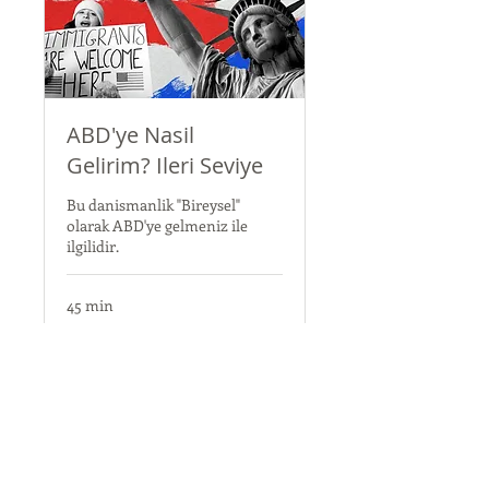
ABD'ye Nasil
Gelirim? Ileri Seviye
Bu danismanlik "Bireysel"
olarak ABD'ye gelmeniz ile
ilgilidir.
45 min
50
$50
US
dollars
Book Now