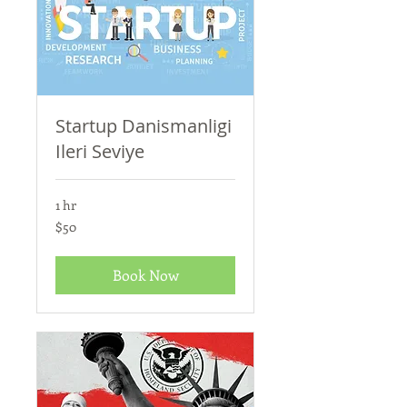
Startup Danismanligi
Ileri Seviye
1 hr
50
$50
US
dollars
Book Now